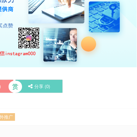
赏
)
分享 (
0
)
m海外推广