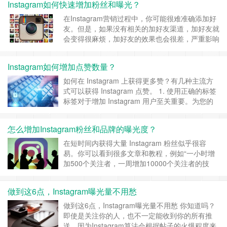
Instagram如何快速增加粉丝和曝光？
丽的平台。将您的产品插入生活方式照片中创建品
牌。避免在纯白色背景上使用产品图像，因为这通
在Instagram营销过程中，你可能很难准确添加好
常不适合Instagr……
继续阅读 »
友。但是，如果没有相关的加好友渠道，加好友就
会变得很麻烦，加好友的效果也会很差，严重影响
商家产品的销售。这时候，一个Instagram群控就
可以帮助大家解决粉丝快速增长、人气急增等问
Instagram如何增加点赞数量？
题。 Instagram如何快速增加粉丝和曝光？ 1. 公
开您的帐户 对于私人帐户，只有您关注的朋友才
如何在 Instagram 上获得更多赞？有几种主流方
能找到您。很难获得新粉丝……
继续阅读 »
式可以获得 Instagram 点赞。 1. 使用正确的标签
标签对于增加 Instagram 用户至关重要。为您的
文章（或故事）使用标签！将显示在标签页上。
用户还可以选择关注标签，这意味着您可能会出现
怎么增加Instagram粉丝和品牌的曝光度？
在完全陌生的新闻来源中。 无论您是使用产品或
服务标签、季节标签、首字母缩略词标签还是位置
在短时间内获得大量 Instagram 粉丝似乎很容
标签，标签的数……
继续阅读 »
易。你可以看到很多文章和教程，例如“一小时增
加500个关注者，一周增加10000个关注者的技
巧”。 .就像 Facebook 和其他社交媒体服务一样，
购买粉丝以增加大量粉丝。 这些方法的一个大问
做到这6点，Instagram曝光量不用愁
题是缺乏可持续性。想想看，您在一个帐户上关注
了数千名粉丝，但您发布的帖子下方却很少有喜欢
做到这6点，Instagram曝光量不用愁 你知道吗？
和评论。根据相关性过滤，通……
继续阅读 »
即使是关注你的人，也不一定能收到你的所有推
送。因为Instagram算法会根据帖子的火爆程度来